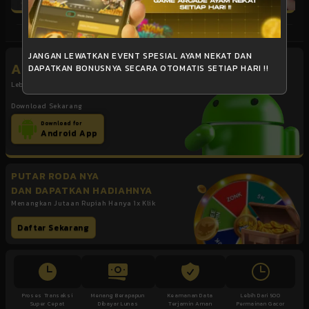
JANGAN LEWATKAN EVENT SPESIAL AYAM NEKAT DAN
APLIKASI
DUO GAMING
DAPATKAN BONUSNYA SECARA OTOMATIS SETIAP HARI !!
Lebih Mudah dan Banyak Keunggulan
Download Sekarang
Download for
Android App
PUTAR RODA NYA
DAN DAPATKAN HADIAHNYA
Menangkan Jutaan Rupiah Hanya 1x Klik
Daftar Sekarang
Proses Transaksi
Menang Berapapun
Keamanan Data
Lebih Dari 500
Super Cepat
Dibayar Lunas
Terjamin Aman
Permainan Gacor