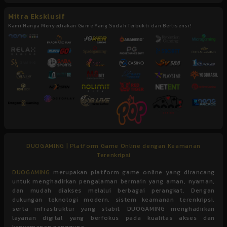
Mitra Eksklusif
Kami Hanya Menyediakan Game Yang Sudah Terbukti dan Berlisensi!
DUOGAMING | Platform Game Online dengan Keamanan
Terenkripsi
DUOGAMING
merupakan platform game online yang dirancang
untuk menghadirkan pengalaman bermain yang aman, nyaman,
dan mudah diakses melalui berbagai perangkat. Dengan
dukungan teknologi modern, sistem keamanan terenkripsi,
serta infrastruktur yang stabil, DUOGAMING menghadirkan
layanan digital yang berfokus pada kualitas akses dan
kenyamanan pengguna.