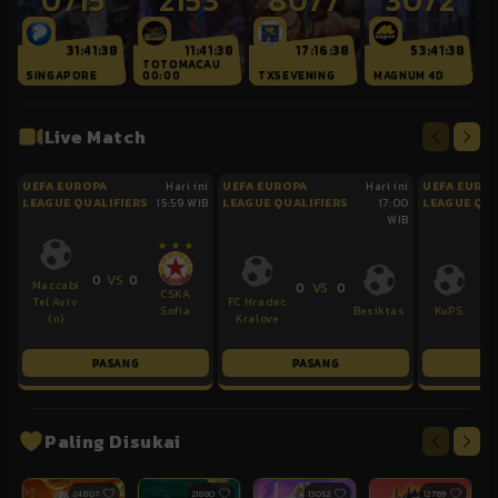
31
:
41
:
37
11
:
41
:
37
17
:
16
:
37
53
:
41
:
37
TOTOMACAU
T
SINGAPORE
00:00
TXSEVENING
MAGNUM 4D
1
Live Match
UEFA EUROPA
Hari ini
UEFA EUROPA
Hari ini
UEFA EURO
LEAGUE QUALIFIERS
15:59 WIB
LEAGUE QUALIFIERS
17:00
LEAGUE QUA
WIB
0
VS
0
Maccabi
0
VS
0
0
CSKA
Tel Aviv
FC Hradec
Sofia
Besiktas
KuPS
(n)
Kralove
PASANG
PASANG
Paling Disukai
24807
21880
13052
12769